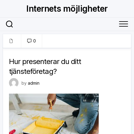
Skip
Internets möjligheter
to
content
0
19 oktober, 2019
Hur presenterar du ditt
tjänsteföretag?
by
admin