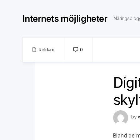
Skip
to
Internets möjligheter
content
Näringsblog
Reklam
0
Digi
skyl
by
Bland de m