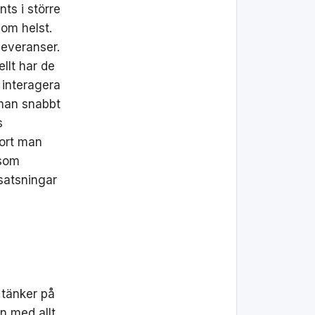
nts i större
om helst.
leveranser.
ellt har de
 interagera
 man snabbt
s
fort man
 som
 satsningar
 tänker på
an med allt