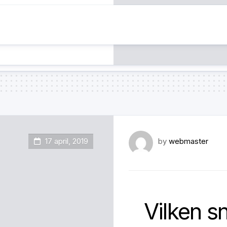
17 april, 2019
by
webmaster
Vilken s