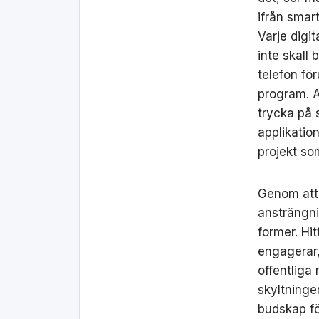
ifrån smar
Varje digi
inte skall
telefon fö
program. A
trycka på 
applikatio
projekt so
Genom att 
ansträngni
former. Hi
engagerar,
offentliga 
skyltninge
budskap fö