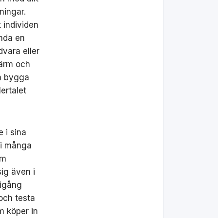
ningar.
t individen
ända en
dvara eller
kärm och
na bygga
ertalet
 i sina
s i många
om
ig även i
 igång
och testa
m köper in