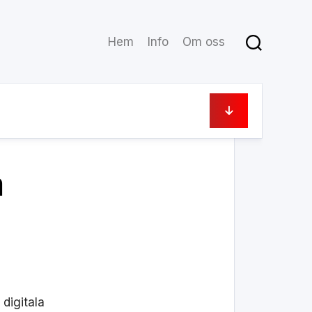
Hem
Info
Om oss
23 april, 2019
a
 digitala