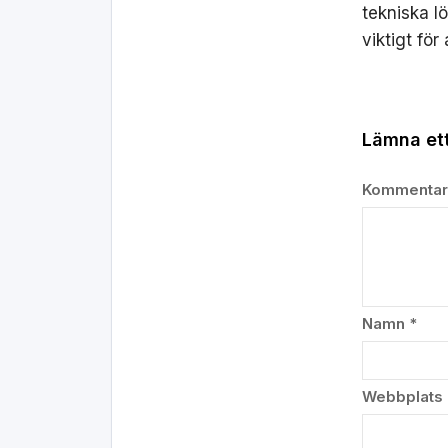
tekniska l
viktigt för 
Lämna ett
Kommenta
Namn
*
Webbplats