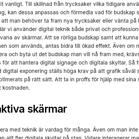
vit vanligt. Till skillnad från trycksaker vilka tidigare anvä
ng, kan dessa anpassas och förmedla vad för budskap s
 att man behöver ta fram nya trycksaker eller vänta på 
där vi använder digital teknik både privat och profession
r vana av skärmar. Att se rörliga budskap samt att kunna
n som används, antas bidra till ökad effekt. Även om
era och byta ut det budskap man vill nå fram med, kräv
för att hantera digital signage och digitala skyltar. Så 
 digital exponering ställs höga krav på att grafik såväl
imerats på rätt sätt. Att ta in proffs för hjälp med sina
rt kostnaden.
aktiva skärmar
gera med teknik är vardag för många. Även om man inte
n allt fler digitala skyltar på stan. Vidare interagerar m