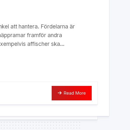
enkel att hantera. Fördelarna är
snäppramar framför andra
xempelvis affischer ska...
Read More