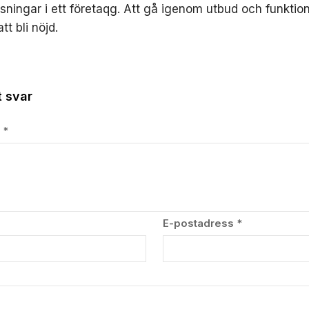
ösningar i ett företaqg. Att gå igenom utbud och funktion
att bli nöjd.
 svar
r
*
E-postadress
*