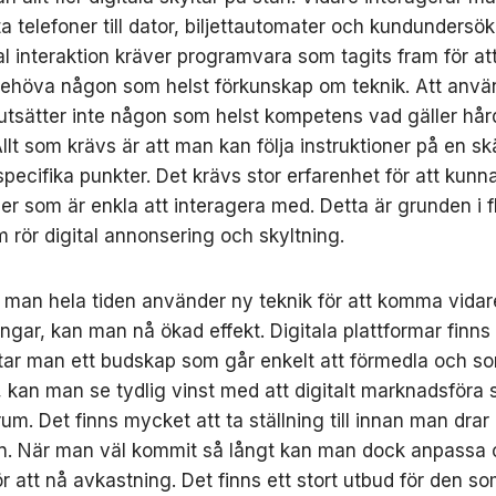
ta telefoner till dator, biljettautomater och kundundersök
tal interaktion kräver programvara som tagits fram för at
 behöva någon som helst förkunskap om teknik. Att anv
rutsätter inte någon som helst kompetens vad gäller hår
llt som krävs är att man kan följa instruktioner på en s
specifika punkter. Det krävs stor erfarenhet för att kun
ner som är enkla att interagera med. Detta är grunden i fl
m rör digital annonsering och skyltning.
man hela tiden använder ny teknik för att komma vidare
ngar, kan man nå ökad effekt. Digitala plattformar finn
ttar man ett budskap som går enkelt att förmedla och s
 kan man se tydlig vinst med att digitalt marknadsföra s
rum. Det finns mycket att ta ställning till innan man drar
n. När man väl kommit så långt kan man dock anpassa 
r att nå avkastning. Det finns ett stort utbud för den so