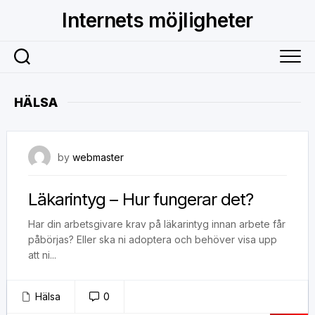
Skip
Internets möjligheter
to
content
HÄLSA
29 januari, 2020
by
webmaster
Läkarintyg – Hur fungerar det?
Har din arbetsgivare krav på läkarintyg innan arbete får
påbörjas? Eller ska ni adoptera och behöver visa upp
att ni...
Hälsa
0