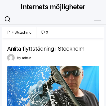
Skip
Internets möjligheter
to
content
Flyttstädning
0
14 maj, 2017
Anlita flyttstädning i Stockholm
by
admin