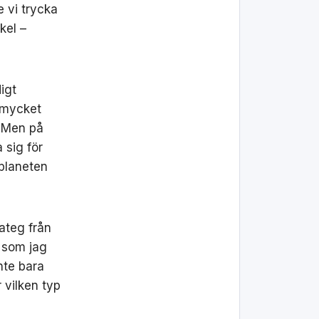
e vi trycka
kel –
digt
r mycket
. Men på
 sig för
planeten
ateg från
 som jag
inte bara
 vilken typ