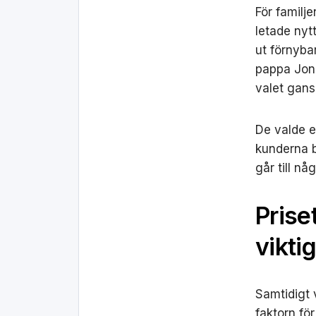
För familj
letade nytt
ut förnybar
pappa Jona
valet gans
De valde e
kunderna b
går till nå
Prise
vikti
Samtidigt 
faktorn för