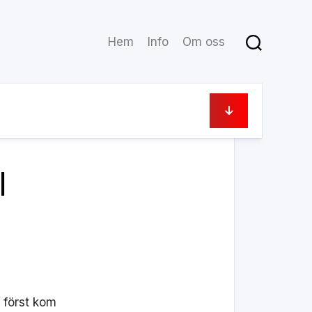
Hem
Info
Om oss
12 mars, 2025
l
n först kom