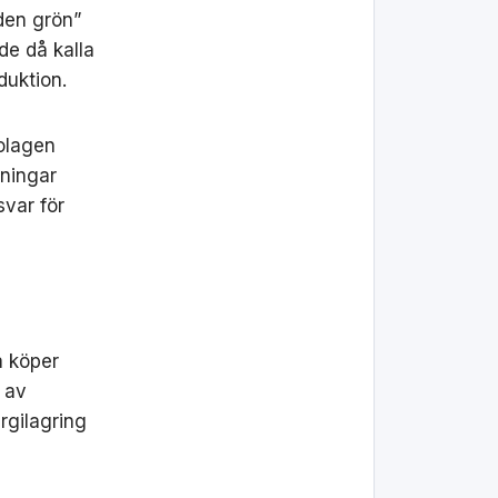
den grön”
de då kalla
duktion.
bolagen
gningar
svar för
a köper
 av
ergilagring