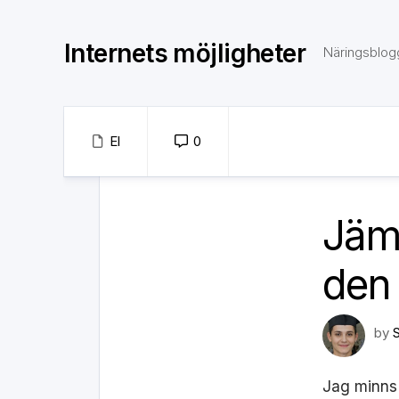
Skip
to
Internets möjligheter
content
Näringsblog
El
0
Jämf
den
by
Jag minns 