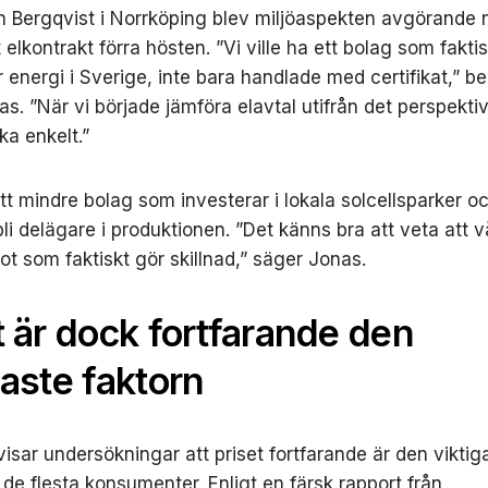
en Bergqvist i Norrköping blev miljöaspekten avgörande 
 elkontrakt förra hösten. ”Vi ville ha ett bolag som fakt
 energi i Sverige, inte bara handlade med certifikat,” be
s. ”När vi började jämföra elavtal utifrån det perspekti
ka enkelt.”
tt mindre bolag som investerar i lokala solcellsparker oc
li delägare i produktionen. ”Det känns bra att veta att 
got som faktiskt gör skillnad,” säger Jonas.
t är dock fortfarande den
gaste faktorn
visar undersökningar att priset fortfarande är den viktig
 de flesta konsumenter. Enligt en färsk rapport från