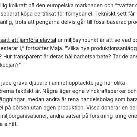
llig kolkraft på den europeiska marknaden och ”tvättar 
eparat köpa certifikat för förnybar el. Tekniskt sett får 
änlig, trots att pengarna delvis går till fossilbaserad pro
 sätt att jämföra elavtal
ur miljösynpunkt är att se vad 
vesterar i,” fortsätter Maja. ”Vilka nya produktionsanläg
 Hur transparent är deras hållbarhetsarbete? Tar de an
kedjan?”
rjade gräva djupare i ämnet upptäckte jag hur olika
örerna faktiskt är. Några äger egna vindkraftsparker och
läggningar, medan andra är rena handelsbolag som bar
 el på börsen utan egen produktion. Vissa donerar en del
l miljöorganisationer, andra satsar på forskning kring en
a elnät.