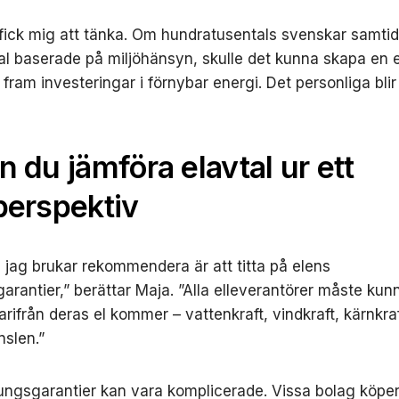
fick mig att tänka. Om hundratusentals svenskar samtidi
tal baserade på miljöhänsyn, skulle det kunna skapa en 
fram investeringar i förnybar energi. Det personliga blir 
n du jämföra elavtal ur ett
perspektiv
a jag brukar rekommendera är att titta på elens
arantier,” berättar Maja. ”Alla elleverantörer måste kun
rifrån deras el kommer – vattenkraft, vindkraft, kärnkraf
nslen.”
ngsgarantier kan vara komplicerade. Vissa bolag köper t