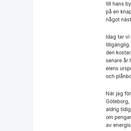
till hans 
på en knap
något näst
Idag tar vi
tillgänglig
den kostar
senare år h
elens ursp
och plånb
När jag fö
Göteborg,
aldrig tidi
om pengar,
av energis