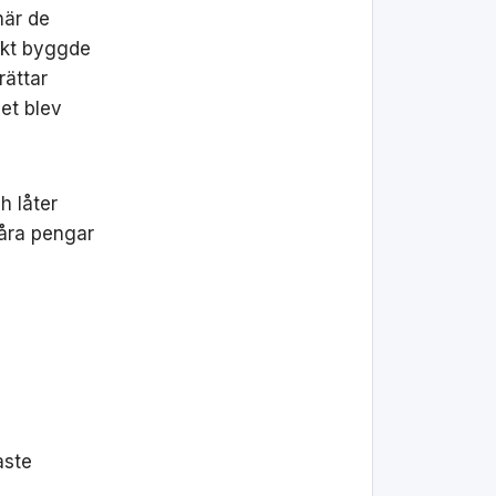
när de
iskt byggde
rättar
vet blev
h låter
våra pengar
aste