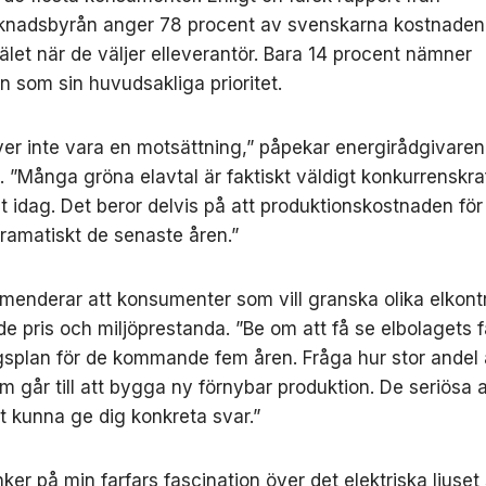
knadsbyrån anger 78 procent av svenskarna kostnaden
älet när de väljer elleverantör. Bara 14 procent nämner
n som sin huvudsakliga prioritet.
er inte vara en motsättning,” påpekar energirådgivare
 ”Många gröna elavtal är faktiskt väldigt konkurrenskra
t idag. Det beror delvis på att produktionskostnaden för
 dramatiskt de senaste åren.”
enderar att konsumenter som vill granska olika elkont
åde pris och miljöprestanda. ”Be om att få se elbolagets 
gsplan för de kommande fem åren. Fråga hur stor andel
om går till att bygga ny förnybar produktion. De seriösa 
 kunna ge dig konkreta svar.”
ker på min farfars fascination över det elektriska ljuset 