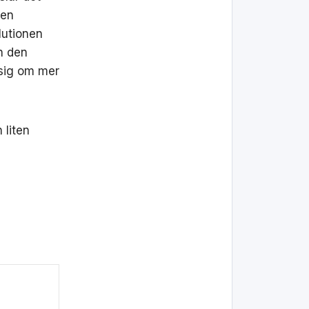
gen
lutionen
h den
 sig om mer
 liten