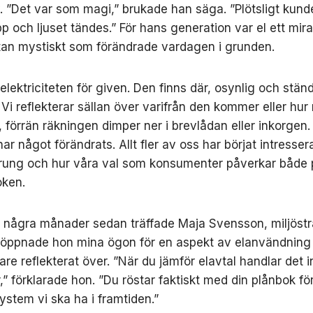
by. ”Det var som magi,” brukade han säga. ”Plötsligt kund
p och ljuset tändes.” För hans generation var el ett mira
an mystiskt som förändrade vardagen i grunden.
 elektriciteten för given. Den finns där, osynlig och stän
. Vi reflekterar sällan över varifrån den kommer eller hu
, förrän räkningen dimper ner i brevlådan eller inkorgen
ar något förändrats. Allt fler av oss har börjat intressera
rung och hur våra val som konsumenter påverkar både 
oken.
r några månader sedan träffade Maja Svensson, miljöstr
 öppnade hon mina ögon för en aspekt av elanvändning
gare reflekterat över. ”När du jämför elavtal handlar det 
” förklarade hon. ”Du röstar faktiskt med din plånbok för
ystem vi ska ha i framtiden.”