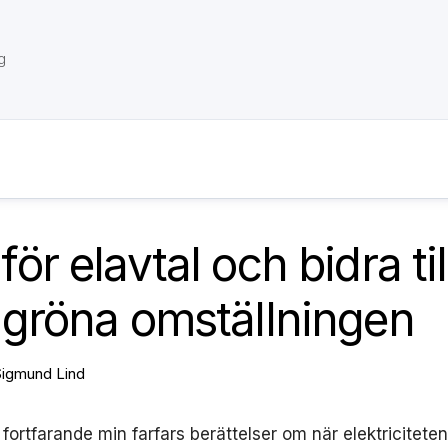
g
ör elavtal och bidra til
 gröna omställningen
Sigmund Lind
fortfarande min farfars berättelser om när elektricitete