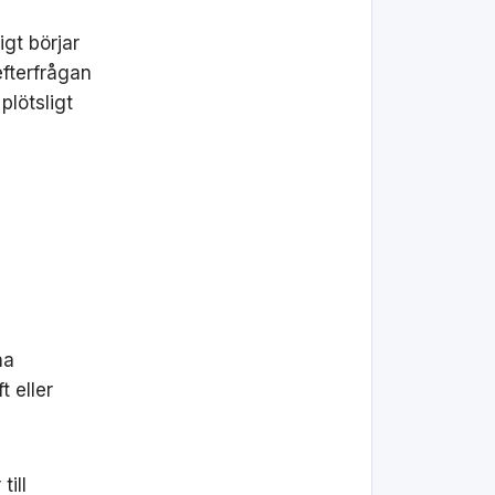
gt börjar
efterfrågan
plötsligt
na
t eller
ill