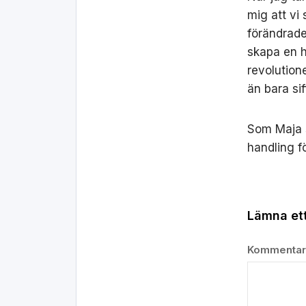
mig att vi 
förändrade
skapa en h
revolution
än bara sif
Som Maja så
handling fö
Lämna ett
Kommenta