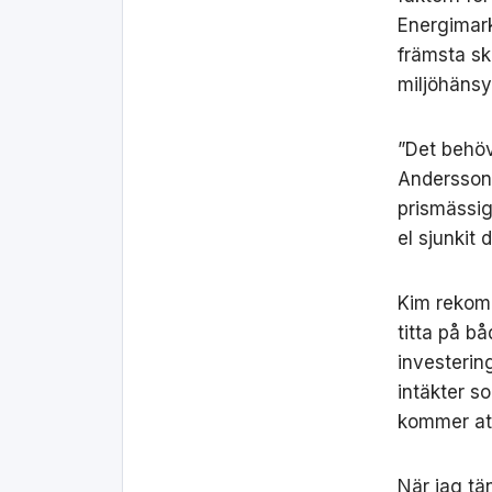
Energimar
främsta sk
miljöhänsy
”Det behöv
Andersson.
prismässig
el sjunkit
Kim rekomm
titta på b
investerin
intäkter s
kommer att
När jag tän