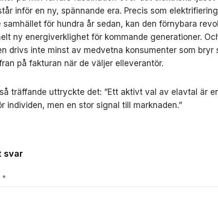
står inför en ny, spännande era. Precis som elektrifierin
 samhället för hundra år sedan, kan den förnybara revo
elt ny energiverklighet för kommande generationer. Oc
en drivs inte minst av medvetna konsumenter som bryr
fran på fakturan när de väljer elleverantör.
 träffande uttryckte det: ”Ett aktivt val av elavtal är en
r individen, men en stor signal till marknaden.”
 svar
r
*