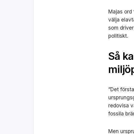
Majas ord 
välja elav
som driver 
politiskt.
Så ka
miljö
”Det först
ursprungsg
redovisa va
fossila brä
Men urspru