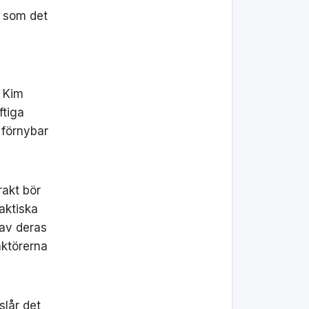
 som det
n Kim
ftiga
 förnybar
rakt bör
faktiska
 av deras
aktörerna
slår det