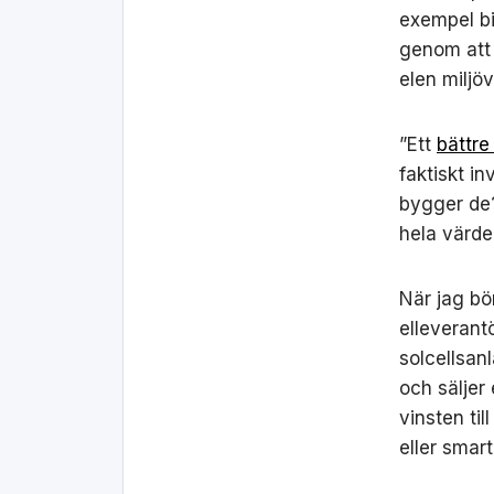
exempel bi
genom att s
elen miljöv
”Ett
bättre
faktiskt in
bygger de?
hela värde
När jag bö
elleverant
solcellsan
och säljer
vinsten til
eller smart