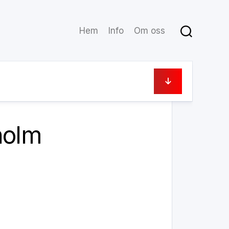
Hem
Info
Om oss
26 december, 2019
holm