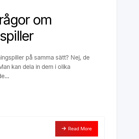
frågor om
piller
ningspiller på samma sätt? Nej, de
 Man kan dela in dem i olika
e...
Read More