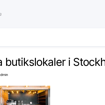
g
 butikslokaler i Stock
admin