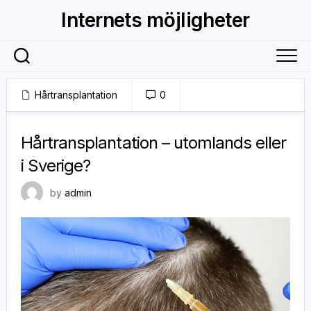
Skip
Internets möjligheter
to
content
Hårtransplantation
0
12 juni, 2019
Hårtransplantation – utomlands eller
i Sverige?
by
admin