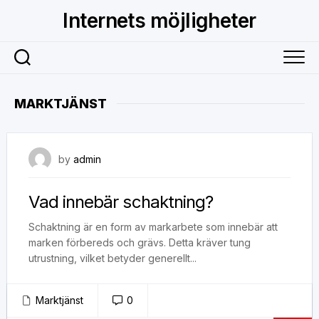
Skip
Internets möjligheter
to
content
MARKTJÄNST
30 maj, 2017
by
admin
Vad innebär schaktning?
Schaktning är en form av markarbete som innebär att
marken förbereds och grävs. Detta kräver tung
utrustning, vilket betyder generellt...
Marktjänst
0